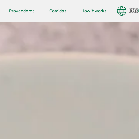
🇪🇸
Proveedores
Comidas
How it works