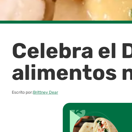
Celebra el D
alimentos 
Escrito por:
Brittney Dear